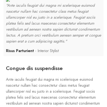
"Ante iaculis feugiat dui magna mi scelerisque euismod
"A
nascetur nullam hac consectetur class metus feugiat
na
ullamcorper nisl eu justo in a scelerisque. Feugiat sociis
ul
platea felis sed lacus maecenas consectetur elementum
pl
vestibulum ad aenean nostra sapien dictumst condimentum
ve
lectus. A pretium orci vestibulum aenean semper et congue
le
sapien erat a cum adipiscing sagittis."
sa
Risus Parturient
Interior Stylist
M
Congue dis suspendisse
Ante iaculis feugiat dui magna mi scelerisque euismod
nascetur nullam hac consectetur class metus feugiat
ullamcorper nisl eu justo in a scelerisque. Feugiat sociis
platea felis sed lacus maecenas consectetur elementum
vestibulum ad aenean nostra sapien dictumst condimentum