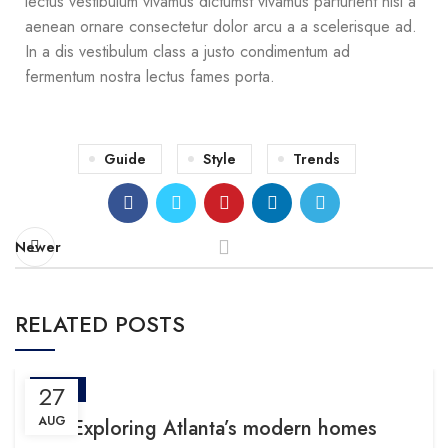
lectus vestibulum vivamus dictumst vivamus parturient nisl a
aenean ornare consectetur dolor arcu a a scelerisque ad.
In a dis vestibulum class a justo condimentum ad
fermentum nostra lectus fames porta.
Guide
Style
Trends
Newer
RELATED POSTS
27
BLOG
AUG
Exploring Atlanta’s modern homes