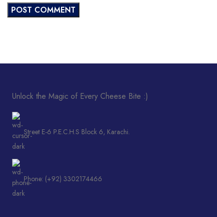
Unlock the Magic of Every Cheese Bite :)
Street E-6 P.E.C.H.S Block 6, Karachi.
Phone: (+92) 3302174466