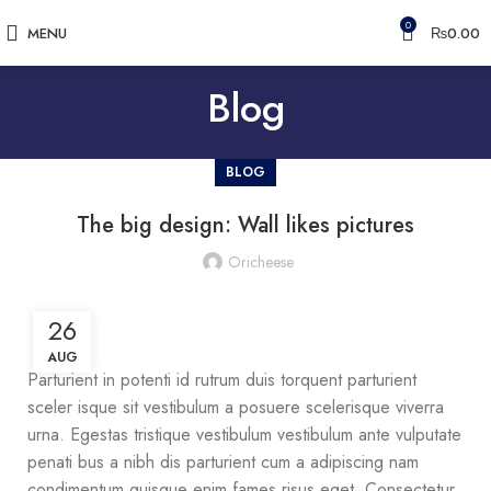
0
MENU
₨
0.00
Blog
BLOG
The big design: Wall likes pictures
Oricheese
26
AUG
Parturient in potenti id rutrum duis torquent parturient
sceler isque sit vestibulum a posuere scelerisque viverra
urna. Egestas tristique vestibulum vestibulum ante vulputate
penati bus a nibh dis parturient cum a adipiscing nam
condimentum quisque enim fames risus eget. Consectetur